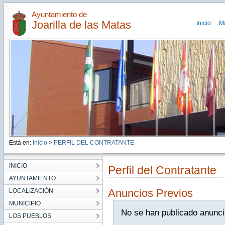
Ayuntamiento de
Joarilla de las Matas
Inicio
M
Está en:
Inicio
>
PERFIL DEL CONTRATANTE
INICIO
Perfil del Contratante
AYUNTAMIENTO
Anuncios Previos
LOCALIZACIÓN
MUNICIPIO
No se han publicado anunci
LOS PUEBLOS